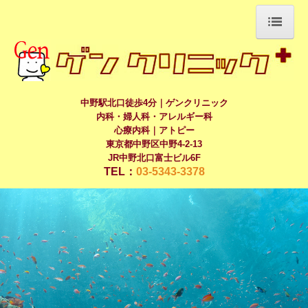
ホーム
診療案内
中野駅北口徒歩4分｜ゲンクリニック
内科・婦人科・アレルギー科
心療内科｜アトピー
院長紹介
東京都中野区中野4-2-13
JR中野北口富士ビル6F
ゲン通信
TEL：
03-5343-3378
ワンポイントアドバイス
子宮内膜症について
アトピーについて
不安障害について