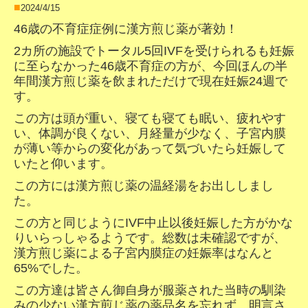
■
2024/4/15
46歳の不育症症例に漢方煎じ薬が著効！
2カ所の施設でトータル5回IVFを受けられるも妊娠
に至らなかった46歳不育症の方が、今回ほんの半
年間漢方煎じ薬を飲まれただけで現在妊娠24週で
す。
この方は頭が重い、寝ても寝ても眠い、疲れやす
い、体調が良くない、月経量が少なく、子宮内膜
が薄い等からの変化があって気づいたら妊娠して
いたと仰います。
この方には漢方煎じ薬の温経湯をお出ししまし
た。
この方と同じようにIVF中止以後妊娠した方がかな
りいらっしゃるようです。
総数は未確認ですが、
漢方煎じ薬による子宮内膜症の妊娠率はなんと
65%でした。
この方達は皆さん御自身が服薬された当時の馴染
みの少ない漢方煎じ薬の薬品名を忘れず、明言さ