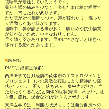
咳喘息が蔓延しているようです。
発熱も喉の痛みも少なく、痰もたまに絡む程度で
すが、胃もたれがあります。
ただ咳が2〜3週間つづき、声が掠れたり、喋った
り運動したあと咳がでます。
睡眠中、鼻が詰まる事が多く、咳止めや抗生物質
が効かないため、中々なおりません。
早く効く薬があります。早めに治さないと喘息へ
移行する恐れがあります。
■
2024/4/18
PMS(月経前症候群)
西洋医学では月経前の黄体期のエストロジェンと
ブロジェストロンの急激な変動により精神的な症
状(イライラ、不安、落ち込み、集中力の無さ、当
たりたくなるなど)と肉体的症状(頭痛、めまい、吐
き気、疲れ、過食など)が起きると考えます。
東洋医学では、周囲の状況もしくは自分自身への