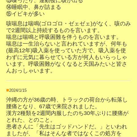
⑬喋ったり、運動後に咳が出る
⑭睡眠中、鼻が詰まる
⑮イビキが多い
咳喘息は喘鳴(ゴロゴロ・ゼェゼェ)がなく、咳のみ
で2週間以上持続するものを言います。
喘息は喘鳴と呼吸困難を伴うものを言います。
喘息は一生治らないと言われていますが、何年も
(最高12年)吸入薬を使っていた方で、吸入薬を使
わずに元気に暮らせている方が何人もいらっしゃ
います。呼吸困難がなくなると天国みたいと皆さ
んおっしゃいます。
■
2024/1/15
沖縄の方が36歳の時、トラックの荷台から転落し
腰痛となり、67歳で来院されました。
漢方2種類を2週間内服したのち30年ぶりに腰痛が
とれた、とのこと。
患者さんに「先生はゴッドハンドだ。」といわれ
ましたが、「私はそんな者ではなくこの処方を