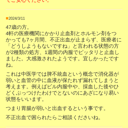
でご安心ください。
■
2024/3/11
47歳の方。
4軒の医療機関にかかり止血剤とホルモン剤をつ
かっても7ヶ月間、不正出血が止まらず、
医療者に
「どうしようもないですね」と言われる状態の方
が2種類の処方、1週間の内服でピッタリと止血し
ました。
大感激されたようです。宜しかったです
ね。
これは中医学では脾不統血という概念で消化器が
弱いと血管の中に血液が保たれず漏れてしまうと
考えます。例えばビル内服中や、採血した後やひ
どくぶっつけたわけでとないのにあざになり易い
状態をいいます。
つまり胃腸が弱いと出血するという事です。
不正出血で困られたらご相談くださいね。