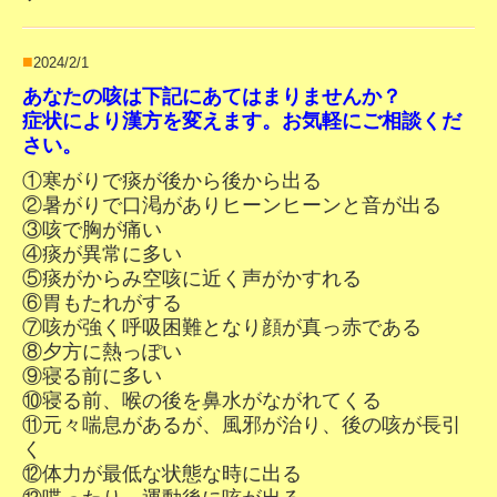
■
2024/2/1
あなたの咳は下記にあてはまりませんか？
症状により漢方を変えます。お気軽にご相談くだ
さい。
①寒がりで痰が後から後から出る
②暑がりで口渇がありヒーンヒーンと音が出る
③咳で胸が痛い
④痰が異常に多い
⑤痰がからみ空咳に近く声がかすれる
⑥
胃もたれがする
⑦咳が強く呼吸困難となり顔が真っ赤である
⑧夕方に熱っぽい
⑨寝る前に多い
⑩寝る前、喉の後を鼻水がながれてくる
⑪元々喘息があるが、風邪が治り、後の咳が長引
く
⑫体力が最低な状態な時に出る