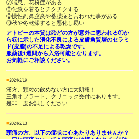
⑦喘息、花粉症がある
⑧化繊を着るとチクチクする
⑨慢性副鼻腔炎や蓄膿症と言われた事がある
⑩秋や冬乾燥すると悪化し易い
アトピーの本質は殆どの方が意外に思われる①か
ら⑤に示した消化不良による皮膚角質層のセラミ
ド(皮脂)の不足による乾燥です。
服薬後1週間から入浴可能となります。
お気軽にご相談ください。
■
2024/2/19
漢方、顆粒の飲めない方に大朗報！
三角オブラート、クリニック受付にあります。
是非一度お試しください
■
2024/2/13
頭痛の方、以下の症状に心あたりありませんか？