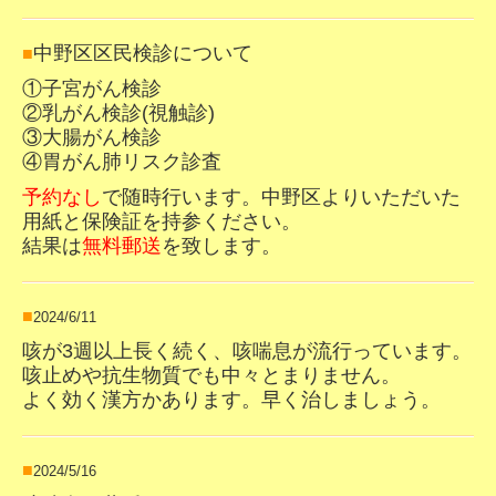
中野区区民検診
について
■
①子宮がん検診
②乳がん検診(視触診)
③大腸がん検診
④胃がん肺リスク診査
予約なし
で随時行います。
中野区よりいただいた
用紙と保険証を持参ください。
結果は
無料郵送
を致します。
■
2024/6/11
咳が3週以上長く続く、咳喘息が流行っています。
咳止めや抗生物質でも中々とまりません。
よく効く漢方かあります。早く治しましょう。
■
2024/5/16