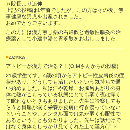
≫院長より追伸
上記の投稿は1年前でしたが、この方はその後、無
事健康な男児を出産されました。
おめでとうございます。
この方には漢方煎じ薬の右帰飲と過敏性腸炎の治
療薬として小建中湯と胃苓散をお出ししました。
■
2024/3/29
アトピーが漢方で治る？！(
O.Mさんからの投稿)
21歳学生です。4歳の頃からアトピー性皮膚炎の症
状があり、どうしても治したいという気持ちで通
い始めました。私は汗や乾燥、お風呂あがりの身
体に熱がこもっている状態にとても弱く夜は痒く
て眠れないときもありました。先生に診察しても
らうと胃腸が弱く栄養が皮膚に行き渡っていない
ということや、メンタル面では気が弱く心配性で
あるということも分かりました。先生は話だけで
はなく身体もしっかり見てくれた上で漢方(アト