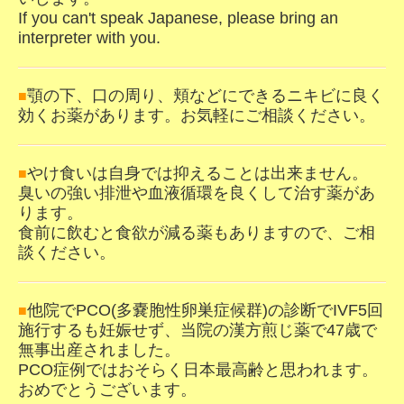
If you can't speak Japanese, please bring an
interpreter with you.
顎の下、口の周り、頬などにできるニキビに良く
■
効くお薬があります。お気軽にご相談ください。
やけ食いは自身では抑えることは出来ません。
■
臭いの強い排泄や血液循環を良くして治す薬があ
ります。
食前に飲むと食欲が減る薬もありますので、ご相
談ください。
他院でPCO(多嚢胞性卵巣症候群)の診断でIVF5回
■
施行するも妊娠せず、当院の漢方煎じ薬で47歳で
無事出産されました。
PCO症例ではおそらく日本最高齢と思われます。
おめでとうございます。