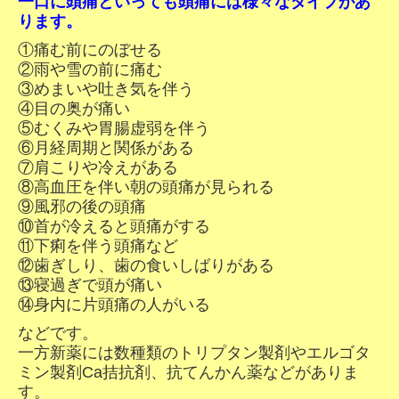
一口に頭痛といっても頭痛には様々なタイプがあ
ります。
①痛む前にのぼせる
②雨や雪の前に痛む
③めまいや吐き気を伴う
④目の奥が痛い
⑤むくみや胃腸虚弱を伴う
⑥月経周期と関係がある
⑦肩こりや冷えがある
⑧高血圧を伴い朝の頭痛が見られる
⑨風邪の後の頭痛
⑩首が冷えると頭痛がする
⑪下痢を伴う頭痛など
⑫歯ぎしり、歯の食いしばりがある
⑬寝過ぎで頭が痛い
⑭身内に片頭痛の人がいる
などです。
一方新薬には数種類のトリプタン製剤やエルゴタ
ミン製剤Ca拮抗剤、抗てんかん薬などがありま
す。