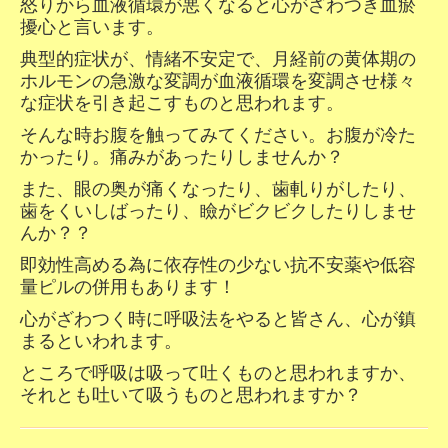
怒りから
血液循環が悪くなると心がざわつき血瘀
擾心と言います。
典型的症状が、情緒不安定で、月経前の黄体期の
ホルモンの急激な変調が血液循環を変調させ様々
な症状を引き起こすものと思われます。
そんな時お腹を触ってみてください。お腹が冷た
かったり。痛みがあったりしませんか？
また、眼の奥が痛くなったり、歯軋りがしたり、
歯をくいしばったり、瞼がビクビクしたりしませ
んか？？
即効性高める為に依存性の少ない抗不安薬や低容
量ピルの併用もあります！
心がざわつく時に呼吸法をやると皆さん、心が鎮
まるといわれます。
ところで呼吸は吸って吐くものと思われますか、
それとも吐いて吸うものと思われますか？