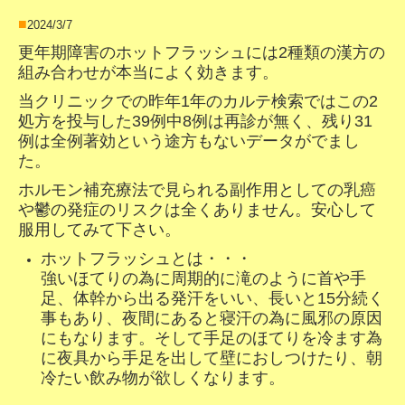
■
2024/3/7
更年期障害のホットフラッシュには2種類の漢方の
組み合わせが本当によく効きます。
当クリニックでの昨年1年のカルテ検索ではこの2
処方を投与した39例中8例は再診が無く、残り31
例は全例著効という途方もないデータがでまし
た。
ホルモン補充療法で見られる副作用としての乳癌
や鬱の発症のリスクは全くありません。安心して
服用してみて下さい。
ホットフラッシュとは・・・
強いほてりの為に周期的に滝のように首や手
足、体幹から出る発汗をいい、長いと15
分続く
事もあり、夜間にあると寝汗の為に風邪の原因
にもなります。そして手足のほてりを冷ます為
に夜具から手足を出して壁におしつけたり、朝
冷たい飲み物が欲しくなります。