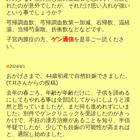
れたのが意外でしたが、それだけ思い入れ
が強い
という事でしょうか？
芎帰調血飲、芎帰調血飲第一加減、右帰飲、温経
湯、当帰芍薬散、折衝飲などなどです。
子宮内膜症の方、
ゲン通信
を是非ご一読くださ
い。
■
2024/4/1
おかげさまで、44歳初産で自然妊娠できました。
(T
.R
さんからの投稿)
去年の春ごろ、
年齢が年齢だけに、子供を諦める
にしても
やれる事は全部試してからにしようと漠
然と思っていましたが、まだ何も進めれずにいま
した。
別件でゲンクリニックを受診したのがきっ
かけで、
不妊の漢方治療があることを知り、半信
半疑でしたが、少しでも妊娠の可能性が高まれば
と、通院し始めました。