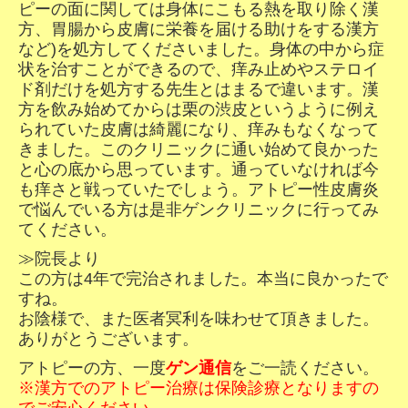
ピーの面に関しては身体にこもる熱を取り除く漢
方、胃腸から皮膚に栄養を届ける助けをする漢方
など)を処方してくださいました。身体の中から症
状を治すことができるので、痒み止めやステロイ
ド剤だけを処方する先生とはまるで違います。漢
方を飲み始めてからは栗の渋皮というように例え
られていた皮膚は綺麗になり、痒みもなくなって
きました。このクリニックに通い始めて良かった
と心の底から思っています。通っていなければ今
も痒さと戦っていたでしょう。アトピー性皮膚炎
で悩んでいる方は是非ゲンクリニックに行ってみ
てください。
≫院長より
この方は4年で完治されました。本当に良かったで
すね。
お陰様で、また医者冥利を味わせて頂きました。
ありがとうございます。
アトピーの方、一度
ゲン通信
をご一読ください。
※漢方でのアトピー治療は保険診療となりますの