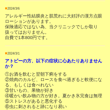
■
2024/3/6
アレルギー性結膜炎と肌荒れに大好評の漢方点眼
ローションがあります。
保険適応ではない為、当クリニックでしか取り
扱ってはおりません。
自費で1本800円です。
■
2024/3/1
アトピーの方、以下の症状に心あたりありません
か？
①お酒を飲むと翌朝下痢をする
②焼肉のカルビ、ロースを食べ過ぎると軟便にな
る、もしくは食べれない
③甘いもの、果物が好き
④
暖かい飲み物の方が好き。夏かき氷完食は無理
⑤ストレスがあると悪化する
⑥虫に刺されると跡になり易い